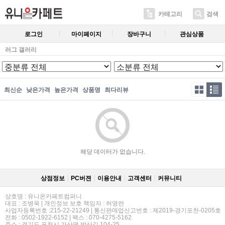
카테고리
검색
로그인
마이페이지
장바구니
관심상품
러그 갤러리
최신순
낮은가격
높은가격
상품명
최다리뷰
해당 데이터가 없습니다.
상점정보
PC버젼
이용안내
고객센터
커뮤니티
상호명 : 유니온카페트컴퍼니
대표 : 조병욱 | 개인정보 보호 책임자 : 허영란
사업자등록번호 :215-22-21249 | 통신판매업신고번호 : 제2019-경기포천-0205호
전화 : 0502-1922-6152 | 팩스 : 070-4275-5162
주소 : 경기도 포천시 가산면 방산길 104-25