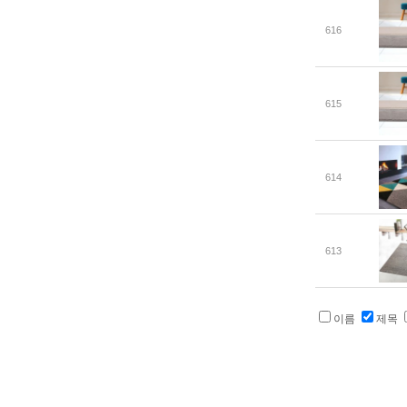
616
615
614
613
이름
제목