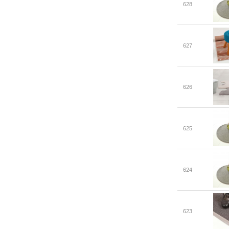
628
627
626
625
624
623