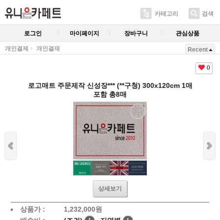
카테고리
검색
로그인
마이페이지
장바구니
관심상품
개인결제
개인결재
Recent
0
로고매트 주문제작 신성장*** (**구청) 300x120cm 1매
포함 총8매
상세보기
상품가 :
1,232,000
원