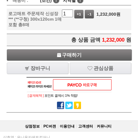
배송비 :
(조건)
!
지역별
!
로고매트 주문제작 신성장
1,232,000
원
+1
-1
*** (**구청) 300x120cm 1매
포함 총8매
총 상품 금액
1,232,000
원
구매하기
장바구니
관심상품
[ 결제혜택 ]
포인트 결제시 1% 적립!
상점정보
PC버젼
이용안내
고객센터
커뮤니티
상호명 : 유니온카페트컴퍼니